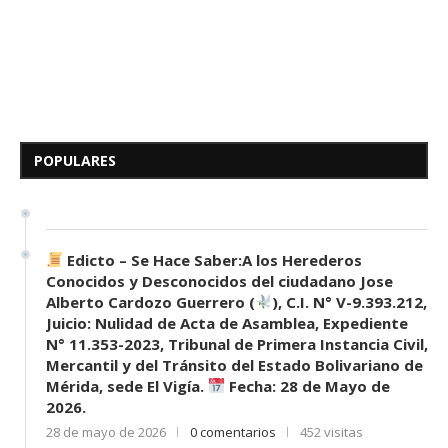
Edicto – Se Hace Saber: A los
Herederos Conocidos y
Desconocidos del...
POPULARES
7 de mayo de 2026
0 comentarios
680 visitas
Edicto – Se Hace Saber:A los Herederos
Conocidos y Desconocidos del ciudadano Jose
Alberto Cardozo Guerrero (
), C.I. N° V-9.393.212,
Juicio: Nulidad de Acta de Asamblea, Expediente
N° 11.353-2023, Tribunal de Primera Instancia Civil,
Mercantil y del Tránsito del Estado Bolivariano de
Mérida, sede El Vigía.
Fecha: 28 de Mayo de
2026.
28 de mayo de 2026
0 comentarios
452 visitas