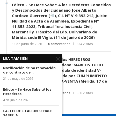
Edicto – Se Hace Saber: A los Herederos Conocidos
y Desconocidos del ciudadano Jose Alberto
Cardozo Guerrero (
), C.I. N° V-9.393.212, Juicio:
Nulidad de Acta de Asamblea, Expediente N°
11.353-2023, Tribunal 1era Instancia Civil,
Mercantil y Tránsito del Edo. Bolivariano de
Mérida, sede El Vigía. (11 de Junio de 2026)
11 de junio de 2026
0 comentarios
334 visitas
LEA TAMBIÉN
EDICTO SE HACE SABER: A los HEREDEROS
DESCONOCIDOS del ciudadano: MARCOS TULIO
Notificación de no renovación
MORENO HERRERA, (
) cédula de identidad V-
del contrato de...
3.003.963, Parte demandada por CUMPLIMIENTO
21 de mayo de 2026
DE CONTRATO DE COMPRA-VENTA (Mérida, 17 de
Junio de 2026)
Edicto – Se Hace Saber:A los
17 de junio de 2026
0 comentarios
308 visitas
Herederos...
4 de junio de 2026
CARTEL DE CITACION SE HACE
SABER: A...