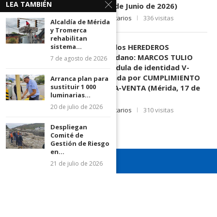
LEA TAMBIÉN
Mérida, sede El Vigía. (11 de Junio de 2026)
11 de junio de 2026
0 comentarios
336 visitas
Alcaldía de Mérida
y Tromerca
rehabilitan
sistema...
EDICTO SE HACE SABER: A los HEREDEROS
DESCONOCIDOS del ciudadano: MARCOS TULIO
7 de agosto de 2026
MORENO HERRERA, (
) cédula de identidad V-
3.003.963, Parte demandada por CUMPLIMIENTO
Arranca plan para
sustituir 1 000
DE CONTRATO DE COMPRA-VENTA (Mérida, 17 de
luminarias...
Junio de 2026)
20 de julio de 2026
17 de junio de 2026
0 comentarios
310 visitas
Despliegan
Comité de
Gestión de Riesgo
en...
21 de julio de 2026
¡Recuerda seguirnos en todas nuestras redes sociales para
mantenerte informado!