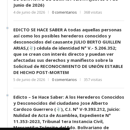
Junio de 2026)
4 de junio de 2026
0 comentarios
368 visitas
EDICTO SE HACE SABER A todas aquellas personas
así como los posibles herederos conocidos y
desconocidos del causante JULIO BERTO GUILLEN
ARIAS,(
) cédula de identidad N° V.- 5.206.352;
que se crean con interés directo y puedan ver
afectadas sus derechos y manifiesto sobre la
Solicitud de RECONOCIMIENTO DE UNIÓN ESTABLE
DE HECHO POST-MORTEM
5 de junio de 2026
0 comentarios
357 visitas
Edicto – Se Hace Saber: A los Herederos Conocidos
y Desconocidos del ciudadano Jose Alberto
Cardozo Guerrero (
), C.I. N° V-9.393.212, Juicio:
Nulidad de Acta de Asamblea, Expediente N°
11.353-2023, Tribunal 1era Instancia Civil,
Mercantil y Tránsito del Edo. Bolivariano de