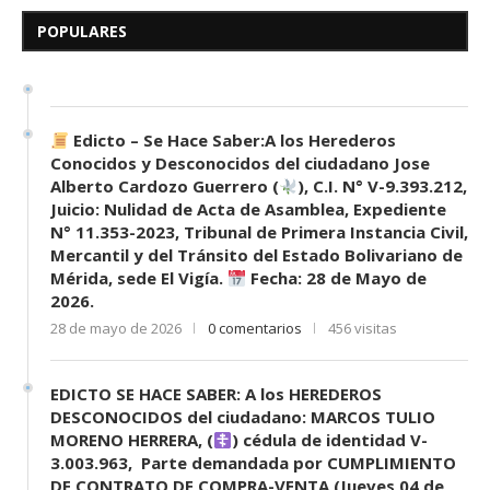
Herederos Conocidos y
Desconocidos del...
POPULARES
7 de mayo de 2026
0 comentarios
683 visitas
Edicto – Se Hace Saber:A los Herederos
Conocidos y Desconocidos del ciudadano Jose
Alberto Cardozo Guerrero (
), C.I. N° V-9.393.212,
Juicio: Nulidad de Acta de Asamblea, Expediente
N° 11.353-2023, Tribunal de Primera Instancia Civil,
Mercantil y del Tránsito del Estado Bolivariano de
Mérida, sede El Vigía.
Fecha: 28 de Mayo de
2026.
28 de mayo de 2026
0 comentarios
456 visitas
EDICTO SE HACE SABER: A los HEREDEROS
DESCONOCIDOS del ciudadano: MARCOS TULIO
MORENO HERRERA, (
) cédula de identidad V-
3.003.963, Parte demandada por CUMPLIMIENTO
DE CONTRATO DE COMPRA-VENTA (Jueves 04 de