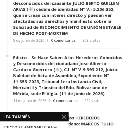
desconocidos del causante JULIO BERTO GUILLEN
ARIAS,(
) cédula de identidad N° V.- 5.206.352;
que se crean con interés directo y puedan ver
afectadas sus derechos y manifiesto sobre la
Solicitud de RECONOCIMIENTO DE UNIÓN ESTABLE
DE HECHO POST-MORTEM
5 de junio de 2026
0 comentarios
353 visitas
Edicto – Se Hace Saber: A los Herederos Conocidos
y Desconocidos del ciudadano Jose Alberto
Cardozo Guerrero (
), C.I. N° V-9.393.212, Juicio:
Nulidad de Acta de Asamblea, Expediente N°
11.353-2023, Tribunal 1era Instancia Civil,
Mercantil y Tránsito del Edo. Bolivariano de
Mérida, sede El Vigía. (11 de Junio de 2026)
11 de junio de 2026
0 comentarios
332 visitas
LEA TAMBIÉN
EDICTO SE HACE SABER: A los HEREDEROS
DESCONOCIDOS del ciudadano: MARCOS TULIO
EDICTO SE HACE SABER: A los