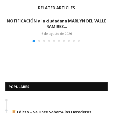
RELATED ARTICLES
NOTIFICACIÓN a la ciudadana MARLYN DEL VALLE
RAMIREZ...
6 de agosto de 2026
Edicto – Se Hace Saber: A los
Herederos Conocidos y
Desconocidos del...
POPULARES
7 de mayo de 2026
0 comentarios
679 visitas
Edicto – Se Hace Saber:A los Herederos