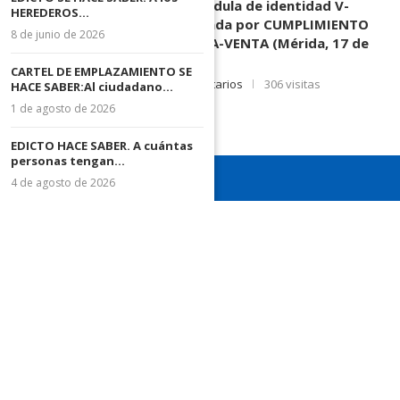
MORENO HERRERA, (
) cédula de identidad V-
HEREDEROS...
3.003.963, Parte demandada por CUMPLIMIENTO
8 de junio de 2026
DE CONTRATO DE COMPRA-VENTA (Mérida, 17 de
Junio de 2026)
CARTEL DE EMPLAZAMIENTO SE
17 de junio de 2026
0 comentarios
306 visitas
HACE SABER:Al ciudadano...
1 de agosto de 2026
EDICTO HACE SABER. A cuántas
personas tengan...
4 de agosto de 2026
¡Recuerda seguirnos en todas nuestras redes sociales para
mantenerte informado!
¡Somos el diario de todos!