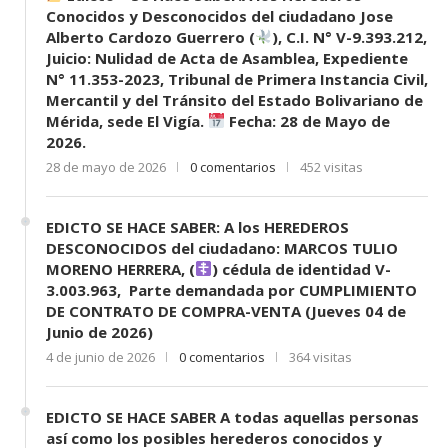
Conocidos y Desconocidos del ciudadano Jose
Alberto Cardozo Guerrero (
), C.I. N° V-9.393.212,
Juicio: Nulidad de Acta de Asamblea, Expediente
N° 11.353-2023, Tribunal de Primera Instancia Civil,
Mercantil y del Tránsito del Estado Bolivariano de
Mérida, sede El Vigía.
Fecha: 28 de Mayo de
2026.
28 de mayo de 2026
0 comentarios
452 visitas
EDICTO SE HACE SABER: A los HEREDEROS
DESCONOCIDOS del ciudadano: MARCOS TULIO
MORENO HERRERA, (
) cédula de identidad V-
3.003.963, Parte demandada por CUMPLIMIENTO
DE CONTRATO DE COMPRA-VENTA (Jueves 04 de
Junio de 2026)
4 de junio de 2026
0 comentarios
364 visitas
EDICTO SE HACE SABER A todas aquellas personas
así como los posibles herederos conocidos y