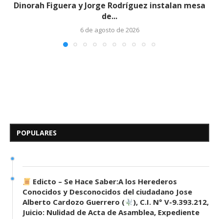
Dinorah Figuera y Jorge Rodríguez instalan mesa
de...
6 de agosto de 2026
Edicto – Se Hace Saber: A los
Herederos Conocidos y
Desconocidos del...
POPULARES
7 de mayo de 2026
0 comentarios
679 visitas
Edicto – Se Hace Saber:A los Herederos
Conocidos y Desconocidos del ciudadano Jose
Alberto Cardozo Guerrero (
), C.I. N° V-9.393.212,
Juicio: Nulidad de Acta de Asamblea, Expediente