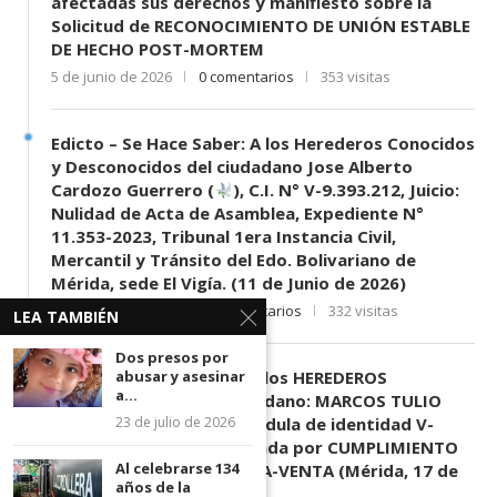
afectadas sus derechos y manifiesto sobre la
Solicitud de RECONOCIMIENTO DE UNIÓN ESTABLE
DE HECHO POST-MORTEM
5 de junio de 2026
0 comentarios
353 visitas
Edicto – Se Hace Saber: A los Herederos Conocidos
y Desconocidos del ciudadano Jose Alberto
Cardozo Guerrero (
), C.I. N° V-9.393.212, Juicio:
Nulidad de Acta de Asamblea, Expediente N°
11.353-2023, Tribunal 1era Instancia Civil,
Mercantil y Tránsito del Edo. Bolivariano de
Mérida, sede El Vigía. (11 de Junio de 2026)
11 de junio de 2026
0 comentarios
332 visitas
LEA TAMBIÉN
Dos presos por
abusar y asesinar
EDICTO SE HACE SABER: A los HEREDEROS
a...
DESCONOCIDOS del ciudadano: MARCOS TULIO
23 de julio de 2026
MORENO HERRERA, (
) cédula de identidad V-
3.003.963, Parte demandada por CUMPLIMIENTO
Al celebrarse 134
DE CONTRATO DE COMPRA-VENTA (Mérida, 17 de
años de la
Junio de 2026)