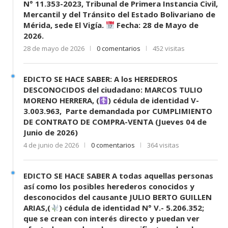
N° 11.353-2023, Tribunal de Primera Instancia Civil,
Mercantil y del Tránsito del Estado Bolivariano de
Mérida, sede El Vigía.
Fecha: 28 de Mayo de
2026.
28 de mayo de 2026
0 comentarios
452 visitas
EDICTO SE HACE SABER: A los HEREDEROS
DESCONOCIDOS del ciudadano: MARCOS TULIO
MORENO HERRERA, (
) cédula de identidad V-
3.003.963, Parte demandada por CUMPLIMIENTO
DE CONTRATO DE COMPRA-VENTA (Jueves 04 de
Junio de 2026)
4 de junio de 2026
0 comentarios
364 visitas
EDICTO SE HACE SABER A todas aquellas personas
así como los posibles herederos conocidos y
desconocidos del causante JULIO BERTO GUILLEN
ARIAS,(
) cédula de identidad N° V.- 5.206.352;
que se crean con interés directo y puedan ver