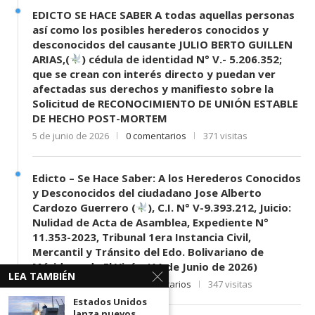
EDICTO SE HACE SABER A todas aquellas personas
así como los posibles herederos conocidos y
desconocidos del causante JULIO BERTO GUILLEN
ARIAS,(
) cédula de identidad N° V.- 5.206.352;
que se crean con interés directo y puedan ver
afectadas sus derechos y manifiesto sobre la
Solicitud de RECONOCIMIENTO DE UNIÓN ESTABLE
DE HECHO POST-MORTEM
5 de junio de 2026
0 comentarios
371 visitas
Edicto – Se Hace Saber: A los Herederos Conocidos
y Desconocidos del ciudadano Jose Alberto
Cardozo Guerrero (
), C.I. N° V-9.393.212, Juicio:
Nulidad de Acta de Asamblea, Expediente N°
11.353-2023, Tribunal 1era Instancia Civil,
Mercantil y Tránsito del Edo. Bolivariano de
Mérida, sede El Vigía. (11 de Junio de 2026)
LEA TAMBIÉN
11 de junio de 2026
0 comentarios
347 visitas
Estados Unidos
lanza nuevos