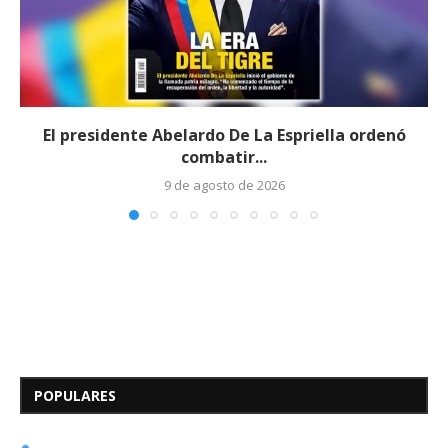
El presidente Abelardo De La Espriella ordenó
combatir...
9 de agosto de 2026
Edicto – Se Hace Saber: A los
Herederos Conocidos y
Desconocidos del...
POPULARES
7 de mayo de 2026
0 comentarios
690 visitas