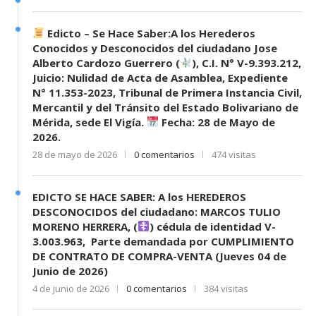
Edicto – Se Hace Saber:A los Herederos
Conocidos y Desconocidos del ciudadano Jose
Alberto Cardozo Guerrero (
), C.I. N° V-9.393.212,
Juicio: Nulidad de Acta de Asamblea, Expediente
N° 11.353-2023, Tribunal de Primera Instancia Civil,
Mercantil y del Tránsito del Estado Bolivariano de
Mérida, sede El Vigía.
Fecha: 28 de Mayo de
2026.
28 de mayo de 2026
0 comentarios
474 visitas
EDICTO SE HACE SABER: A los HEREDEROS
DESCONOCIDOS del ciudadano: MARCOS TULIO
MORENO HERRERA, (
) cédula de identidad V-
3.003.963, Parte demandada por CUMPLIMIENTO
DE CONTRATO DE COMPRA-VENTA (Jueves 04 de
Junio de 2026)
4 de junio de 2026
0 comentarios
384 visitas