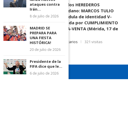
EDICTO SE HACE SABER: A los HEREDEROS
ataques contra
Irán...
DESCONOCIDOS del ciudadano: MARCOS TULIO
MORENO HERRERA, (
) cédula de identidad V-
8 de julio de 2026
3.003.963, Parte demandada por CUMPLIMIENTO
MADRID SE
DE CONTRATO DE COMPRA-VENTA (Mérida, 17 de
PREPARA PARA
Junio de 2026)
UNA FIESTA
17 de junio de 2026
0 comentarios
321 visitas
HISTÓRICA!
20 de julio de 2026
Presidente de la
FIFA dice que le...
6 de julio de 2026
¡Recuerda seguirnos en todas nuestras redes sociales para
mantenerte informado!
¡Somos el diario de todos!