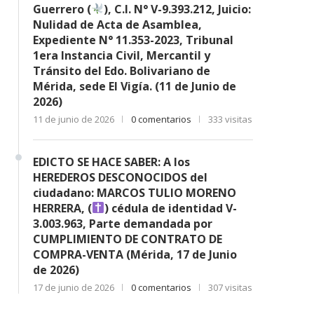
Guerrero (
), C.I. N° V-9.393.212, Juicio:
Nulidad de Acta de Asamblea,
Expediente N° 11.353-2023, Tribunal
1era Instancia Civil, Mercantil y
Tránsito del Edo. Bolivariano de
Mérida, sede El Vigía. (11 de Junio de
2026)
11 de junio de 2026
0 comentarios
333 visitas
EDICTO SE HACE SABER: A los
HEREDEROS DESCONOCIDOS del
ciudadano: MARCOS TULIO MORENO
HERRERA, (
) cédula de identidad V-
3.003.963, Parte demandada por
CUMPLIMIENTO DE CONTRATO DE
COMPRA-VENTA (Mérida, 17 de Junio
de 2026)
17 de junio de 2026
0 comentarios
307 visitas