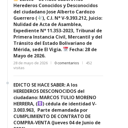
Herederos Conocidos y Desconocidos
del ciudadano Jose Alberto Cardozo
Guerrero (
), C.I. N° V-9.393.212, Juicio:
Nulidad de Acta de Asamblea,
Expediente N° 11.353-2023, Tribunal de
Primera Instancia Civil, Mercantil y del
Tránsito del Estado Bolivariano de
Mérida, sede El Vigía.
Fecha: 28 de
Mayo de 2026.
28 de mayo de 2026
0 comentarios
452
visitas
EDICTO SE HACE SABER: A los
HEREDEROS DESCONOCIDOS del
ciudadano: MARCOS TULIO MORENO
HERRERA, (
) cédula de identidad V-
3.003.963, Parte demandada por
CUMPLIMIENTO DE CONTRATO DE
COMPRA-VENTA (Jueves 04 de Junio de