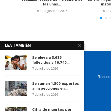
las uñas...
insta
6 de agosto de 2026
6 de
LEA TAMBIÉN
Se eleva a 3.685
fallecidos y 16.740...
7 de julio de 2026
¡Recuerd
Se suman 1.500 expertos
a inspecciones en...
7 de julio de 2026
Cifra de muertos por