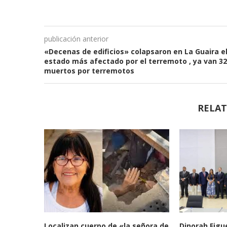
publicación anterior
«Decenas de edificios» colapsaron en La Guaira e
estado más afectado por el terremoto , ya van 32
muertos por terremotos
RELAT
Localizan cuerpo de «la señora de
Dinorah Figu