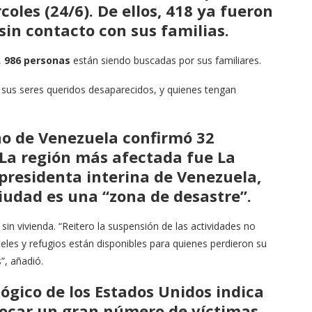
oles (24/6). De ellos,
418 ya fueron
in contacto con sus familias
.
,
986 personas
están siendo buscadas por sus familiares.
 sus seres queridos desaparecidos, y quienes tengan
rno de Venezuela confirmó
32
 La región más afectada fue La
a presidenta interina de Venezuela,
ciudad es una
“zona de desastre”
.
in vivienda. “Reitero la suspensión de las actividades no
teles y refugios están disponibles para quienes perdieron su
”, añadió.
ógico de los Estados Unidos indica
vocar un gran número de víctimas