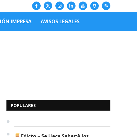
CIÓN IMPRESA
AVISOS LEGALES
Edicto – Se Hace Saber: A
los Herederos Conocidos y
Desconocidos del...
POPULARES
7 de mayo de 2026
0 comentarios
680 visitas
Edicto – Se Hace Saber:A los