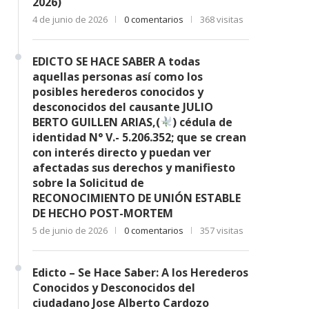
2026)
4 de junio de 2026
0 comentarios
368 visitas
EDICTO SE HACE SABER A todas
aquellas personas así como los
posibles herederos conocidos y
desconocidos del causante JULIO
BERTO GUILLEN ARIAS,(
) cédula de
identidad N° V.- 5.206.352; que se crean
con interés directo y puedan ver
afectadas sus derechos y manifiesto
sobre la Solicitud de
RECONOCIMIENTO DE UNIÓN ESTABLE
DE HECHO POST-MORTEM
5 de junio de 2026
0 comentarios
357 visitas
Edicto – Se Hace Saber: A los Herederos
Conocidos y Desconocidos del
ciudadano Jose Alberto Cardozo