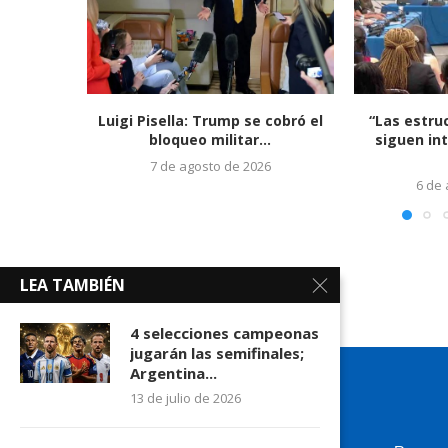
Luigi Pisella: Trump se cobró el
“Las estru
bloqueo militar...
siguen in
7 de agosto de 2026
6 de
LEA TAMBIÉN
4 selecciones campeonas
jugarán las semifinales;
Argentina...
13 de julio de 2026