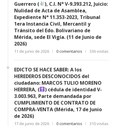
Guerrero (
), C.I. N° V-9.393.212, Juicio:
Nulidad de Acta de Asamblea,
Expediente N° 11.353-2023, Tribunal
1era Instancia Civil, Mercantil y
Tránsito del Edo. Bolivariano de
Mérida, sede El Vigía. (11 de Junio de
2026)
11 de junio de 2026
0 comentarios
336 visitas
EDICTO SE HACE SABER: A los
HEREDEROS DESCONOCIDOS del
ciudadano: MARCOS TULIO MORENO
HERRERA, (
) cédula de identidad V-
3.003.963, Parte demandada por
CUMPLIMIENTO DE CONTRATO DE
COMPRA-VENTA (Mérida, 17 de Junio
de 2026)
17 de junio de 2026
0 comentarios
310 visitas