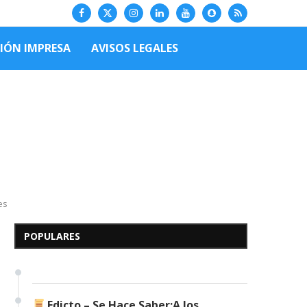
CIÓN IMPRESA
AVISOS LEGALES
Edicto – Se Hace Saber: A
es
los Herederos Conocidos y
Desconocidos del...
POPULARES
7 de mayo de 2026
0 comentarios
682 visitas
Edicto – Se Hace Saber:A los