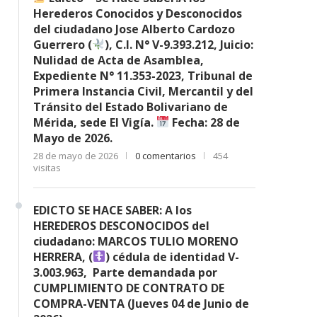
Herederos Conocidos y Desconocidos
del ciudadano Jose Alberto Cardozo
Guerrero (
), C.I. N° V-9.393.212, Juicio:
Nulidad de Acta de Asamblea,
Expediente N° 11.353-2023, Tribunal de
Primera Instancia Civil, Mercantil y del
Tránsito del Estado Bolivariano de
Mérida, sede El Vigía.
Fecha: 28 de
Mayo de 2026.
28 de mayo de 2026
0 comentarios
454
visitas
EDICTO SE HACE SABER: A los
HEREDEROS DESCONOCIDOS del
ciudadano: MARCOS TULIO MORENO
HERRERA, (
) cédula de identidad V-
3.003.963, Parte demandada por
CUMPLIMIENTO DE CONTRATO DE
COMPRA-VENTA (Jueves 04 de Junio de