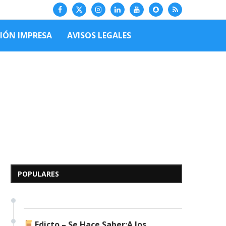
CIÓN IMPRESA
AVISOS LEGALES
Edicto – Se Hace Saber: A
los Herederos Conocidos y
Desconocidos del...
POPULARES
7 de mayo de 2026
0 comentarios
690 visitas
Edicto – Se Hace Saber:A los