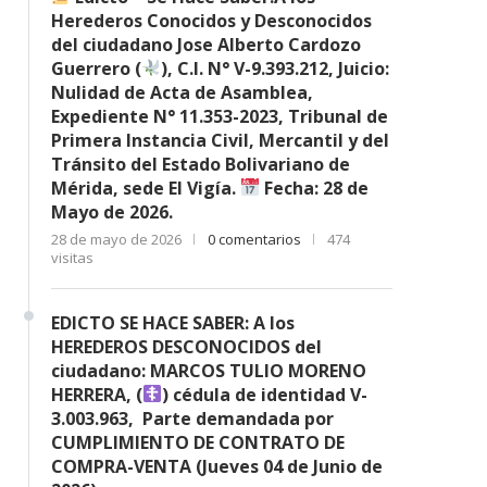
Herederos Conocidos y Desconocidos
del ciudadano Jose Alberto Cardozo
Guerrero (
), C.I. N° V-9.393.212, Juicio:
Nulidad de Acta de Asamblea,
Expediente N° 11.353-2023, Tribunal de
Primera Instancia Civil, Mercantil y del
Tránsito del Estado Bolivariano de
Mérida, sede El Vigía.
Fecha: 28 de
Mayo de 2026.
28 de mayo de 2026
0 comentarios
474
visitas
EDICTO SE HACE SABER: A los
HEREDEROS DESCONOCIDOS del
ciudadano: MARCOS TULIO MORENO
HERRERA, (
) cédula de identidad V-
3.003.963, Parte demandada por
CUMPLIMIENTO DE CONTRATO DE
COMPRA-VENTA (Jueves 04 de Junio de