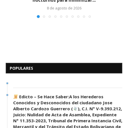
nocturnos para minimizar...
8 de agosto de 2026
Edicto – Se Hace Saber: A los
Herederos Conocidos y
Desconocidos del...
POPULARES
7 de mayo de 2026
0 comentarios
689 visitas
Edicto – Se Hace Saber:A los Herederos
Conocidos y Desconocidos del ciudadano Jose
Alberto Cardozo Guerrero (
), C.I. N° V-9.393.212,
Juicio: Nulidad de Acta de Asamblea, Expediente
N° 11.353-2023, Tribunal de Primera Instancia Civil,
Mercantil y del Tránsito del Estado Bolivariano de