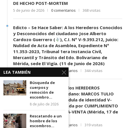
DE HECHO POST-MORTEM
5 de junio de 2026
0 comentarios
368 visitas
Edicto – Se Hace Saber: A los Herederos Conocidos
y Desconocidos del ciudadano Jose Alberto
Cardozo Guerrero (
), C.I. N° V-9.393.212, Juicio:
Nulidad de Acta de Asamblea, Expediente N°
11.353-2023, Tribunal 1era Instancia Civil,
Mercantil y Tránsito del Edo. Bolivariano de
Mérida, sede El Vigía. (11 de Junio de 2026)
11 de junio de 2026
0 comentarios
344 visitas
LEA TAMBIÉN
Búsqueda de
cuerpos y
EDICTO SE HACE SABER: A los HEREDEROS
remoción de
DESCONOCIDOS del ciudadano: MARCOS TULIO
escombro...
MORENO HERRERA, (
) cédula de identidad V-
8 de julio de 2026
3.003.963, Parte demandada por CUMPLIMIENTO
DE CONTRATO DE COMPRA-VENTA (Mérida, 17 de
Rescatando a un
Junio de 2026)
hombre de los
17 de junio de 2026
0 comentarios
319 visitas
escombros...