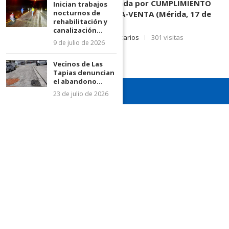
3.003.963, Parte demandada por CUMPLIMIENTO
Inician trabajos
nocturnos de
DE CONTRATO DE COMPRA-VENTA (Mérida, 17 de
rehabilitación y
Junio de 2026)
canalización...
17 de junio de 2026
0 comentarios
301 visitas
9 de julio de 2026
Vecinos de Las
Tapias denuncian
el abandono...
23 de julio de 2026
¡Recuerda seguirnos en todas nuestras redes sociales para
mantenerte informado!
¡Somos el diario de todos!