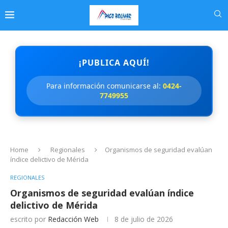
¡PUBLICA AQUÍ!
Para información comunicarse al:
0424-
7749955
Home
Regionales
Organismos de seguridad evalúan
índice delictivo de Mérida
REGIONALES
Organismos de seguridad evalúan índice
delictivo de Mérida
escrito por
Redacción Web
8 de julio de 2026