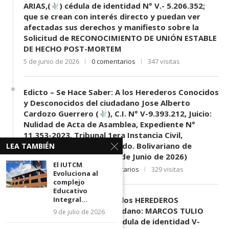
ARIAS,(
) cédula de identidad N° V.- 5.206.352;
que se crean con interés directo y puedan ver
afectadas sus derechos y manifiesto sobre la
Solicitud de RECONOCIMIENTO DE UNIÓN ESTABLE
DE HECHO POST-MORTEM
5 de junio de 2026
0 comentarios
347 visitas
Edicto – Se Hace Saber: A los Herederos Conocidos
y Desconocidos del ciudadano Jose Alberto
Cardozo Guerrero (
), C.I. N° V-9.393.212, Juicio:
Nulidad de Acta de Asamblea, Expediente N°
11.353-2023, Tribunal 1era Instancia Civil,
Mercantil y Tránsito del Edo. Bolivariano de
LEA TAMBIÉN
Mérida, sede El Vigía. (11 de Junio de 2026)
El IUTCM
11 de junio de 2026
0 comentarios
329 visitas
Evoluciona al
complejo
Educativo
Integral...
EDICTO SE HACE SABER: A los HEREDEROS
DESCONOCIDOS del ciudadano: MARCOS TULIO
9 de julio de 2026
MORENO HERRERA, (
) cédula de identidad V-