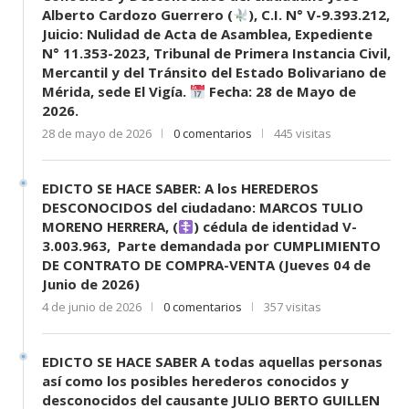
Alberto Cardozo Guerrero (
), C.I. N° V-9.393.212,
Juicio: Nulidad de Acta de Asamblea, Expediente
N° 11.353-2023, Tribunal de Primera Instancia Civil,
Mercantil y del Tránsito del Estado Bolivariano de
Mérida, sede El Vigía.
Fecha: 28 de Mayo de
2026.
28 de mayo de 2026
0 comentarios
445 visitas
EDICTO SE HACE SABER: A los HEREDEROS
DESCONOCIDOS del ciudadano: MARCOS TULIO
MORENO HERRERA, (
) cédula de identidad V-
3.003.963, Parte demandada por CUMPLIMIENTO
DE CONTRATO DE COMPRA-VENTA (Jueves 04 de
Junio de 2026)
4 de junio de 2026
0 comentarios
357 visitas
EDICTO SE HACE SABER A todas aquellas personas
así como los posibles herederos conocidos y
desconocidos del causante JULIO BERTO GUILLEN