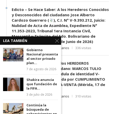
Edicto – Se Hace Saber: A los Herederos Conocidos
y Desconocidos del ciudadano Jose Alberto
Cardozo Guerrero (
), C.I. N° V-9.393.212, Juicio:
Nulidad de Acta de Asamblea, Expediente N°
11.353-2023, Tribunal 1era Instancia Civil,
Mercantil y Tránsito del Edo. Bolivariano de
LEA TAMBIÉN
Mérida, sede El Vigía. (11 de Junio de 2026)
11 de junio de 2026
0 comentarios
336 visitas
Gobierno
Nacional presenta
al sector privado
plan...
EDICTO SE HACE SABER: A los HEREDEROS
DESCONOCIDOS del ciudadano: MARCOS TULIO
7 de agosto de 2026
MORENO HERRERA, (
) cédula de identidad V-
3.003.963, Parte demandada por CUMPLIMIENTO
Shakira anuncia
que fundación de
DE CONTRATO DE COMPRA-VENTA (Mérida, 17 de
la FIFA...
Junio de 2026)
3 de julio de 2026
17 de junio de 2026
0 comentarios
310 visitas
Continúa la
búsqueda de
sobrevivientes en