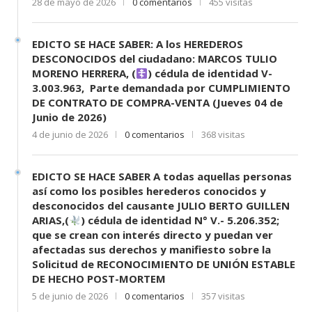
28 de mayo de 2026
0 comentarios
455 visitas
EDICTO SE HACE SABER: A los HEREDEROS
DESCONOCIDOS del ciudadano: MARCOS TULIO
MORENO HERRERA, (
) cédula de identidad V-
3.003.963, Parte demandada por CUMPLIMIENTO
DE CONTRATO DE COMPRA-VENTA (Jueves 04 de
Junio de 2026)
4 de junio de 2026
0 comentarios
368 visitas
EDICTO SE HACE SABER A todas aquellas personas
así como los posibles herederos conocidos y
desconocidos del causante JULIO BERTO GUILLEN
ARIAS,(
) cédula de identidad N° V.- 5.206.352;
que se crean con interés directo y puedan ver
afectadas sus derechos y manifiesto sobre la
Solicitud de RECONOCIMIENTO DE UNIÓN ESTABLE
DE HECHO POST-MORTEM
5 de junio de 2026
0 comentarios
357 visitas