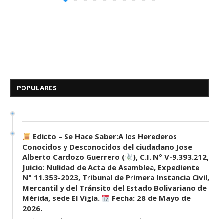
Edicto – Se Hace Saber: A los
Herederos Conocidos y
Desconocidos del...
POPULARES
7 de mayo de 2026
0 comentarios
683 visitas
Edicto – Se Hace Saber:A los Herederos
Conocidos y Desconocidos del ciudadano Jose
Alberto Cardozo Guerrero (
), C.I. N° V-9.393.212,
Juicio: Nulidad de Acta de Asamblea, Expediente
N° 11.353-2023, Tribunal de Primera Instancia Civil,
Mercantil y del Tránsito del Estado Bolivariano de
Mérida, sede El Vigía.
Fecha: 28 de Mayo de
2026.