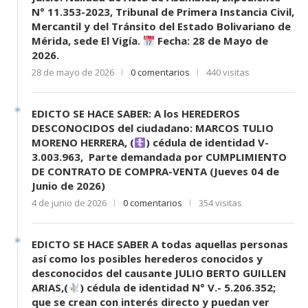
N° 11.353-2023, Tribunal de Primera Instancia Civil,
Mercantil y del Tránsito del Estado Bolivariano de
Mérida, sede El Vigía.
Fecha: 28 de Mayo de
2026.
28 de mayo de 2026
0 comentarios
440 visitas
EDICTO SE HACE SABER: A los HEREDEROS
DESCONOCIDOS del ciudadano: MARCOS TULIO
MORENO HERRERA, (
) cédula de identidad V-
3.003.963, Parte demandada por CUMPLIMIENTO
DE CONTRATO DE COMPRA-VENTA (Jueves 04 de
Junio de 2026)
4 de junio de 2026
0 comentarios
354 visitas
EDICTO SE HACE SABER A todas aquellas personas
así como los posibles herederos conocidos y
desconocidos del causante JULIO BERTO GUILLEN
ARIAS,(
) cédula de identidad N° V.- 5.206.352;
que se crean con interés directo y puedan ver