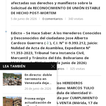
afectadas sus derechos y manifiesto sobre la
Solicitud de RECONOCIMIENTO DE UNIÓN ESTABLE
DE HECHO POST-MORTEM
5 de junio de 2026
0 comentarios
343 visitas
Edicto – Se Hace Saber: A los Herederos Conocidos
y Desconocidos del ciudadano Jose Alberto
Cardozo Guerrero (
), C.I. N° V-9.393.212, Juicio:
Nulidad de Acta de Asamblea, Expediente N°
11.353-2023, Tribunal 1era Instancia Civil,
Mercantil y Tránsito del Edo. Bolivariano de
Mérida, sede El Vigía. (11 de Junio de 2026)
LEA TAMBIÉN
11 de junio de 2026
0 comentarios
325 visitas
En directo: doble
terremoto en
EDICTO SE HACE SABER: A los HEREDEROS
Venezuela deja...
DESCONOCIDOS del ciudadano: MARCOS TULIO
26 de junio de 2026
MORENO HERRERA, (
) cédula de identidad V-
3.003.963, Parte demandada por CUMPLIMIENTO
Provea exige
actualización de
DE CONTRATO DE COMPRA-VENTA (Mérida, 17 de