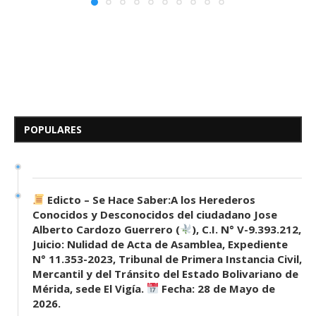
Edicto – Se Hace Saber: A los
Herederos Conocidos y
Desconocidos del...
POPULARES
7 de mayo de 2026
0 comentarios
689 visitas
Edicto – Se Hace Saber:A los Herederos
Conocidos y Desconocidos del ciudadano Jose
Alberto Cardozo Guerrero (
), C.I. N° V-9.393.212,
Juicio: Nulidad de Acta de Asamblea, Expediente
N° 11.353-2023, Tribunal de Primera Instancia Civil,
Mercantil y del Tránsito del Estado Bolivariano de
Mérida, sede El Vigía.
Fecha: 28 de Mayo de
2026.