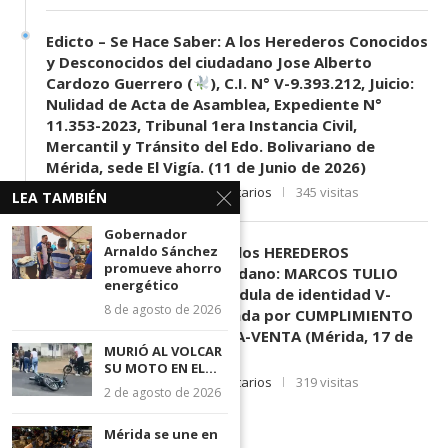
Edicto – Se Hace Saber: A los Herederos Conocidos
y Desconocidos del ciudadano Jose Alberto
Cardozo Guerrero (
), C.I. N° V-9.393.212, Juicio:
Nulidad de Acta de Asamblea, Expediente N°
11.353-2023, Tribunal 1era Instancia Civil,
Mercantil y Tránsito del Edo. Bolivariano de
Mérida, sede El Vigía. (11 de Junio de 2026)
11 de junio de 2026
0 comentarios
345 visitas
LEA TAMBIÉN
Gobernador
EDICTO SE HACE SABER: A los HEREDEROS
Arnaldo Sánchez
promueve ahorro
DESCONOCIDOS del ciudadano: MARCOS TULIO
energético
MORENO HERRERA, (
) cédula de identidad V-
8 de agosto de 2026
3.003.963, Parte demandada por CUMPLIMIENTO
DE CONTRATO DE COMPRA-VENTA (Mérida, 17 de
MURIÓ AL VOLCAR
Junio de 2026)
SU MOTO EN EL...
17 de junio de 2026
0 comentarios
319 visitas
2 de agosto de 2026
Mérida se une en