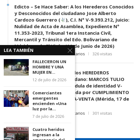
Edicto – Se Hace Saber: A los Herederos Conocidos
y Desconocidos del ciudadano Jose Alberto
Cardozo Guerrero (
), C.I. N° V-9.393.212, Juicio:
Nulidad de Acta de Asamblea, Expediente N°
11.353-2023, Tribunal 1era Instancia Civil,
Mercantil y Tránsito del Edo. Bolivariano de
Mérida, sede El Vigía. (11 de Junio de 2026)
LEA TAMBIÉN
11 de junio de 2026
0 comentarios
326 visitas
FALLECIERON UN
HOMBRE Y UNA
MUJER EN...
EDICTO SE HACE SABER: A los HEREDEROS
DESCONOCIDOS del ciudadano: MARCOS TULIO
12 de julio de 2026
MORENO HERRERA, (
) cédula de identidad V-
3.003.963, Parte demandada por CUMPLIMIENTO
Comerciantes
emergentes
DE CONTRATO DE COMPRA-VENTA (Mérida, 17 de
encienden «Una
Junio de 2026)
luz por la...
17 de junio de 2026
0 comentarios
301 visitas
7 de julio de 2026
Cuatro heridos
ingresan a la