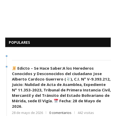
Edicto – Se Hace Saber: A los
Herederos Conocidos y
Desconocidos del...
POPULARES
7 de mayo de 2026
0 comentarios
674 visitas
Edicto – Se Hace Saber:A los Herederos
Conocidos y Desconocidos del ciudadano Jose
Alberto Cardozo Guerrero (
), C.I. N° V-9.393.212,
Juicio: Nulidad de Acta de Asamblea, Expediente
N° 11.353-2023, Tribunal de Primera Instancia Civil,
Mercantil y del Tránsito del Estado Bolivariano de
Mérida, sede El Vigía.
Fecha: 28 de Mayo de
2026.
28 de mayo de 2026
0 comentarios
442 visitas