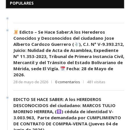
Desconocidos del...
POPULARES
7 de mayo de 2026
0 comentarios
695 visitas
Edicto – Se Hace Saber:A los Herederos
Conocidos y Desconocidos del ciudadano Jose
Alberto Cardozo Guerrero (
), C.I. N° V-9.393.212,
Juicio: Nulidad de Acta de Asamblea, Expediente
N° 11.353-2023, Tribunal de Primera Instancia Civil,
Mercantil y del Tránsito del Estado Bolivariano de
Mérida, sede El Vigía.
Fecha: 28 de Mayo de
2026.
28 de mayo de 2026
0 comentarios
481 visitas
EDICTO SE HACE SABER: A los HEREDEROS
DESCONOCIDOS del ciudadano: MARCOS TULIO
MORENO HERRERA, (
) cédula de identidad V-
3.003.963, Parte demandada por CUMPLIMIENTO
DE CONTRATO DE COMPRA-VENTA (Jueves 04 de
Junio de 2026)