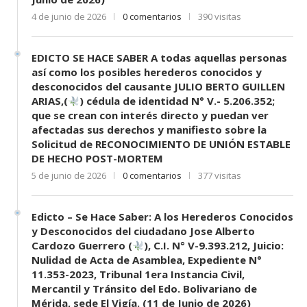
4 de junio de 2026
0 comentarios
390 visitas
EDICTO SE HACE SABER A todas aquellas personas
así como los posibles herederos conocidos y
desconocidos del causante JULIO BERTO GUILLEN
ARIAS,(
) cédula de identidad N° V.- 5.206.352;
que se crean con interés directo y puedan ver
afectadas sus derechos y manifiesto sobre la
Solicitud de RECONOCIMIENTO DE UNIÓN ESTABLE
DE HECHO POST-MORTEM
5 de junio de 2026
0 comentarios
377 visitas
Edicto – Se Hace Saber: A los Herederos Conocidos
y Desconocidos del ciudadano Jose Alberto
Cardozo Guerrero (
), C.I. N° V-9.393.212, Juicio:
Nulidad de Acta de Asamblea, Expediente N°
11.353-2023, Tribunal 1era Instancia Civil,
Mercantil y Tránsito del Edo. Bolivariano de
Mérida, sede El Vigía. (11 de Junio de 2026)