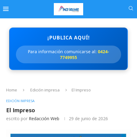
¡PUBLICA AQUÍ!
Para información comunicarse al:
0424-
7749955
Home
Edición impresa
El Impreso
EDICIÓN IMPRESA
El Impreso
escrito por
Redacción Web
29 de junio de 2026