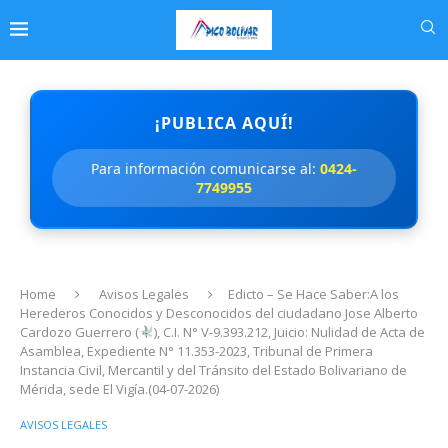
¡PUBLICA AQUÍ!
Para información comunicarse al:
0424-
7749955
Home
Avisos Legales
Edicto – Se Hace Saber:A los
Herederos Conocidos y Desconocidos del ciudadano Jose Alberto
Cardozo Guerrero (
), C.I. N° V-9.393.212, Juicio: Nulidad de Acta de
Asamblea, Expediente N° 11.353-2023, Tribunal de Primera
Instancia Civil, Mercantil y del Tránsito del Estado Bolivariano de
Mérida, sede El Vigía.(04-07-2026)
AVISOS LEGALES