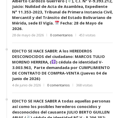
Alberto Cardozo Guerrero (
), C.I. N° V-9.393.212,
Juicio: Nulidad de Acta de Asamblea, Expediente
N° 11.353-2023, Tribunal de Primera Instancia Civil,
Mercantil y del Tránsito del Estado Bolivariano de
Mérida, sede El Vigía.
Fecha: 28 de Mayo de
2026.
28 de mayo de 2026
0 comentarios
453 visitas
EDICTO SE HACE SABER: A los HEREDEROS
DESCONOCIDOS del ciudadano: MARCOS TULIO
MORENO HERRERA, (
) cédula de identidad V-
3.003.963, Parte demandada por CUMPLIMIENTO
DE CONTRATO DE COMPRA-VENTA (Jueves 04 de
Junio de 2026)
4 de junio de 2026
0 comentarios
368 visitas
EDICTO SE HACE SABER A todas aquellas personas
así como los posibles herederos conocidos y
desconocidos del causante JULIO BERTO GUILLEN
ARIAS,(
) cédula de identidad N° V.- 5.206.352;