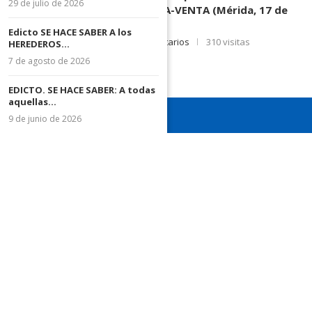
29 de julio de 2026
DE CONTRATO DE COMPRA-VENTA (Mérida, 17 de
Junio de 2026)
Edicto SE HACE SABER A los
17 de junio de 2026
0 comentarios
310 visitas
HEREDEROS...
7 de agosto de 2026
EDICTO. SE HACE SABER: A todas
aquellas...
9 de junio de 2026
¡Recuerda seguirnos en todas nuestras redes sociales para
mantenerte informado!
¡Somos el diario de todos!