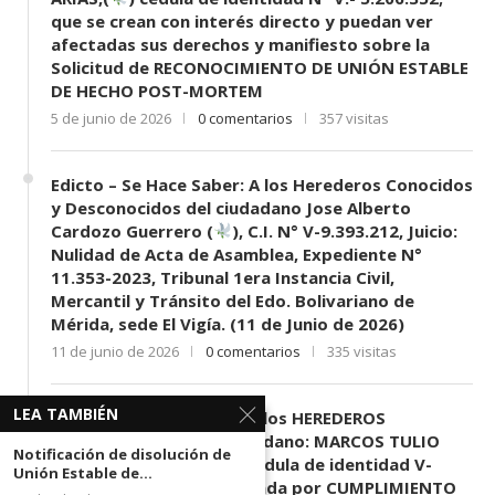
que se crean con interés directo y puedan ver
afectadas sus derechos y manifiesto sobre la
Solicitud de RECONOCIMIENTO DE UNIÓN ESTABLE
DE HECHO POST-MORTEM
5 de junio de 2026
0 comentarios
357 visitas
Edicto – Se Hace Saber: A los Herederos Conocidos
y Desconocidos del ciudadano Jose Alberto
Cardozo Guerrero (
), C.I. N° V-9.393.212, Juicio:
Nulidad de Acta de Asamblea, Expediente N°
11.353-2023, Tribunal 1era Instancia Civil,
Mercantil y Tránsito del Edo. Bolivariano de
Mérida, sede El Vigía. (11 de Junio de 2026)
11 de junio de 2026
0 comentarios
335 visitas
LEA TAMBIÉN
EDICTO SE HACE SABER: A los HEREDEROS
DESCONOCIDOS del ciudadano: MARCOS TULIO
Notificación de disolución de
MORENO HERRERA, (
) cédula de identidad V-
Unión Estable de...
3.003.963, Parte demandada por CUMPLIMIENTO