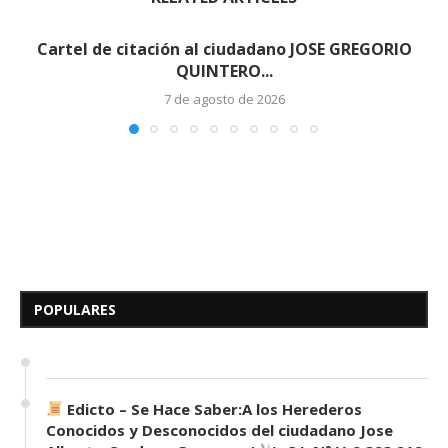
Cartel de citación al ciudadano JOSE GREGORIO
QUINTERO...
7 de agosto de 2026
Edicto – Se Hace Saber: A los
Herederos Conocidos y
Desconocidos del...
POPULARES
7 de mayo de 2026
0 comentarios
681 visitas
Edicto – Se Hace Saber:A los Herederos
Conocidos y Desconocidos del ciudadano Jose