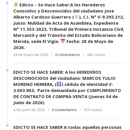
Edicto – Se Hace Saber:A los Herederos
Conocidos y Desconocidos del ciudadano Jose
Alberto Cardozo Guerrero (
), C.I. N° V-9.393.212,
Juicio: Nulidad de Acta de Asamblea, Expediente
N° 11.353-2023, Tribunal de Primera Instancia Civil,
Mercantil y del Tránsito del Estado Bolivariano de
Mérida, sede El Vigía.
Fecha: 28 de Mayo de
2026.
28 de mayo de 2026
0 comentarios
442 visitas
EDICTO SE HACE SABER: A los HEREDEROS
DESCONOCIDOS del ciudadano: MARCOS TULIO
MORENO HERRERA, (
) cédula de identidad V-
3.003.963, Parte demandada por CUMPLIMIENTO
DE CONTRATO DE COMPRA-VENTA (Jueves 04 de
Junio de 2026)
4 de junio de 2026
0 comentarios
355 visitas
EDICTO SE HACE SABER A todas aquellas personas