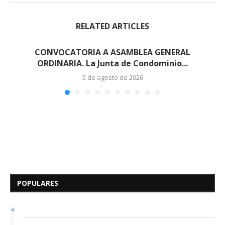
RELATED ARTICLES
CONVOCATORIA A ASAMBLEA GENERAL
ORDINARIA. La Junta de Condominio...
5 de agosto de 2026
Edicto – Se Hace Saber: A los
Herederos Conocidos y
Desconocidos del...
POPULARES
7 de mayo de 2026
0 comentarios
674 visitas