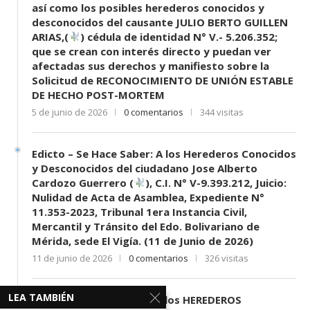
así como los posibles herederos conocidos y
desconocidos del causante JULIO BERTO GUILLEN
ARIAS,(
) cédula de identidad N° V.- 5.206.352;
que se crean con interés directo y puedan ver
afectadas sus derechos y manifiesto sobre la
Solicitud de RECONOCIMIENTO DE UNIÓN ESTABLE
DE HECHO POST-MORTEM
5 de junio de 2026
0 comentarios
344 visitas
Edicto – Se Hace Saber: A los Herederos Conocidos
y Desconocidos del ciudadano Jose Alberto
Cardozo Guerrero (
), C.I. N° V-9.393.212, Juicio:
Nulidad de Acta de Asamblea, Expediente N°
11.353-2023, Tribunal 1era Instancia Civil,
Mercantil y Tránsito del Edo. Bolivariano de
Mérida, sede El Vigía. (11 de Junio de 2026)
11 de junio de 2026
0 comentarios
326 visitas
LEA TAMBIÉN
EDICTO SE HACE SABER: A los HEREDEROS