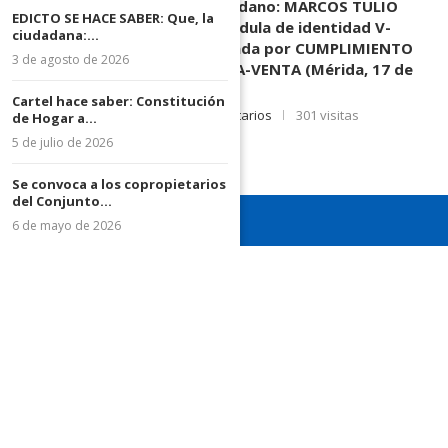
DESCONOCIDOS del ciudadano: MARCOS TULIO
EDICTO SE HACE SABER: Que, la
MORENO HERRERA, (
) cédula de identidad V-
ciudadana:...
3.003.963, Parte demandada por CUMPLIMIENTO
3 de agosto de 2026
DE CONTRATO DE COMPRA-VENTA (Mérida, 17 de
Junio de 2026)
Cartel hace saber: Constitución
17 de junio de 2026
0 comentarios
301 visitas
de Hogar a...
5 de julio de 2026
Se convoca a los copropietarios
del Conjunto...
6 de mayo de 2026
¡Recuerda seguirnos en todas nuestras redes sociales para
mantenerte informado!
¡Somos el diario de todos!