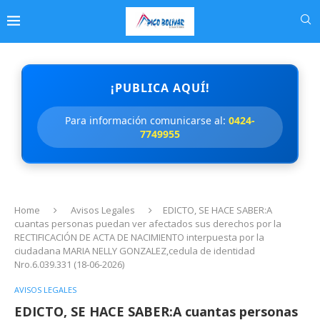
¡PUBLICA AQUÍ!
Para información comunicarse al:
0424-
7749955
Home
Avisos Legales
EDICTO, SE HACE SABER:A
cuantas personas puedan ver afectados sus derechos por la
RECTIFICACIÓN DE ACTA DE NACIMIENTO interpuesta por la
ciudadana MARIA NELLY GONZALEZ,cedula de identidad
Nro.6.039.331 (18-06-2026)
AVISOS LEGALES
EDICTO, SE HACE SABER:A cuantas personas