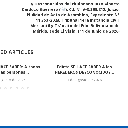
y Desconocidos del ciudadano Jose Alberto
Cardozo Guerrero (
), C.I. N° V-9.393.212, Juicio:
Nulidad de Acta de Asamblea, Expediente N°
11.353-2023, Tribunal 1era Instancia Civil,
Mercantil y Tránsito del Edo. Bolivariano de
Mérida, sede El Vigía. (11 de Junio de 2026)
ED ARTICLES
HACE SABER: A todas
Edicto SE HACE SABER A los
las personas...
HEREDEROS DESCONOCIDOS...
 agosto de 2026
7 de agosto de 2026