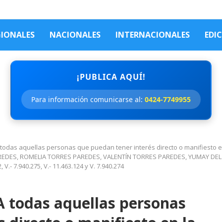
GIONALES
NACIONALES
INTERNACIONALES
EDI
¡PUBLICA AQUÍ!
Para información comunicarse al:
0424-7749955
odas aquellas personas que puedan tener interés directo o manifiesto e
PAREDES, ROMELIA TORRES PAREDES, VALENTÍN TORRES PAREDES, YUMAY D
V.- 7.940.275, V.- 11.463.124 y V. 7.940.274
 todas aquellas personas