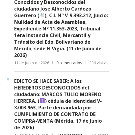
Conocidos y Desconocidos del
ciudadano Jose Alberto Cardozo
Guerrero (
), C.I. N° V-9.393.212, Juicio:
Nulidad de Acta de Asamblea,
Expediente N° 11.353-2023, Tribunal
1era Instancia Civil, Mercantil y
Tránsito del Edo. Bolivariano de
Mérida, sede El Vigía. (11 de Junio de
2026)
11 de junio de 2026
0 comentarios
336 visitas
EDICTO SE HACE SABER: A los
HEREDEROS DESCONOCIDOS del
ciudadano: MARCOS TULIO MORENO
HERRERA, (
) cédula de identidad V-
3.003.963, Parte demandada por
CUMPLIMIENTO DE CONTRATO DE
COMPRA-VENTA (Mérida, 17 de Junio
de 2026)
17 de junio de 2026
0 comentarios
310 visitas