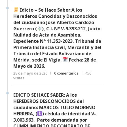
Edicto – Se Hace Saber:A los
Herederos Conocidos y Desconocidos
del ciudadano Jose Alberto Cardozo
Guerrero (
), C.I. N° V-9.393.212, Juicio:
Nulidad de Acta de Asamblea,
Expediente N° 11.353-2023, Tribunal de
Primera Instancia Civil, Mercantil y del
Tránsito del Estado Bolivariano de
Mérida, sede El Vigía.
Fecha: 28 de
Mayo de 2026.
28 de mayo de 2026
0 comentarios
456
visitas
EDICTO SE HACE SABER: A los
HEREDEROS DESCONOCIDOS del
ciudadano: MARCOS TULIO MORENO
HERRERA, (
) cédula de identidad V-
3.003.963, Parte demandada por
CUMPLIMIENTO DE CONTRATO DE