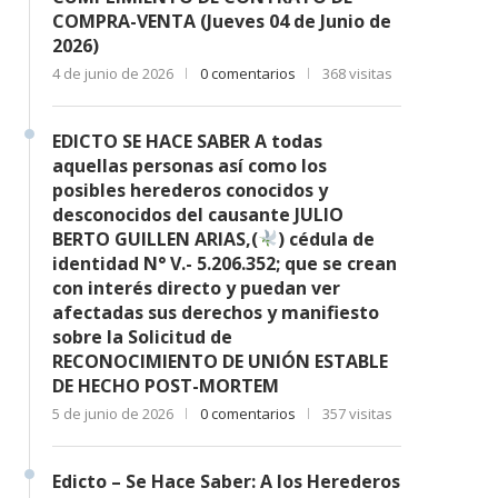
COMPRA-VENTA (Jueves 04 de Junio de
2026)
4 de junio de 2026
0 comentarios
368 visitas
EDICTO SE HACE SABER A todas
aquellas personas así como los
posibles herederos conocidos y
desconocidos del causante JULIO
BERTO GUILLEN ARIAS,(
) cédula de
identidad N° V.- 5.206.352; que se crean
con interés directo y puedan ver
afectadas sus derechos y manifiesto
sobre la Solicitud de
RECONOCIMIENTO DE UNIÓN ESTABLE
DE HECHO POST-MORTEM
5 de junio de 2026
0 comentarios
357 visitas
Edicto – Se Hace Saber: A los Herederos