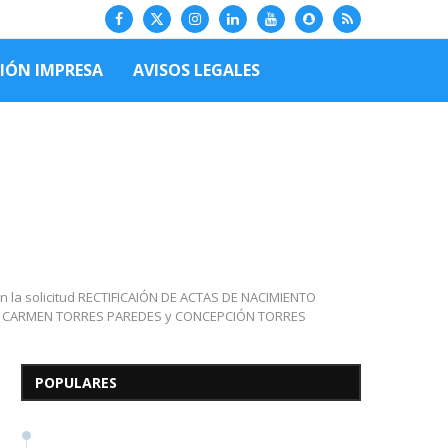
CIÓN IMPRESA
AVISOS LEGALES
n la solicitud RECTIFICAIÓN DE ACTAS DE NACIMIENTO
Edicto – Se Hace Saber: A
EL CARMEN TORRES PAREDES y CONCEPCIÓN TORRES
los Herederos Conocidos y
Desconocidos del...
POPULARES
7 de mayo de 2026
0 comentarios
683 visitas