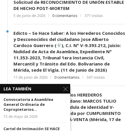
Solicitud de RECONOCIMIENTO DE UNIÓN ESTABLE
DE HECHO POST-MORTEM
5 de junio de 2026
0 comentarios
371 visitas
Edicto – Se Hace Saber: A los Herederos Conocidos
y Desconocidos del ciudadano Jose Alberto
Cardozo Guerrero (
), C.I. N° V-9.393.212, Juicio:
Nulidad de Acta de Asamblea, Expediente N°
11.353-2023, Tribunal 1era Instancia Civil,
Mercantil y Tránsito del Edo. Bolivariano de
Mérida, sede El Vigía. (11 de Junio de 2026)
11 de junio de 2026
0 comentarios
347 visitas
LEA TAMBIÉN
EDICTO SE HACE SABER: A los HEREDEROS
Convocatoria a Asamblea
DESCONOCIDOS del ciudadano: MARCOS TULIO
General Ordinaria de
MORENO HERRERA, (
) cédula de identidad V-
Copropietarios...
3.003.963, Parte demandada por CUMPLIMIENTO
15 de mayo de 2026
DE CONTRATO DE COMPRA-VENTA (Mérida, 17 de
Junio de 2026)
Cartel de Intimación SE HACE