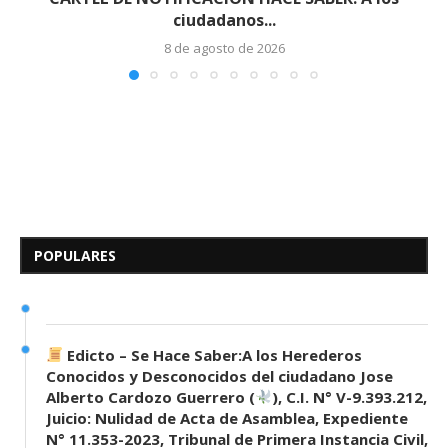
ciudadanos...
8 de agosto de 2026
Edicto – Se Hace Saber: A los
Herederos Conocidos y
Desconocidos del...
POPULARES
7 de mayo de 2026
0 comentarios
690 visitas
Edicto – Se Hace Saber:A los Herederos
Conocidos y Desconocidos del ciudadano Jose
Alberto Cardozo Guerrero (
), C.I. N° V-9.393.212,
Juicio: Nulidad de Acta de Asamblea, Expediente
N° 11.353-2023, Tribunal de Primera Instancia Civil,