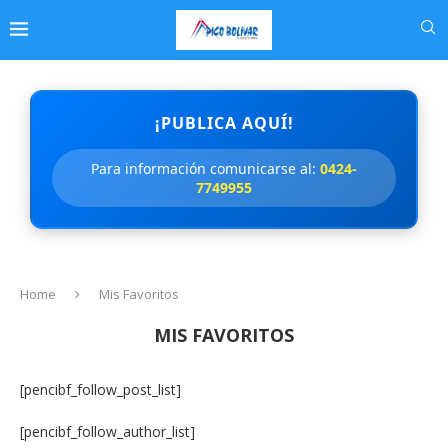
¡PUBLICA AQUÍ!
Para información comunicarse al:
0424-
7749955
Home
Mis Favoritos
MIS FAVORITOS
[pencibf_follow_post_list]
[pencibf_follow_author_list]